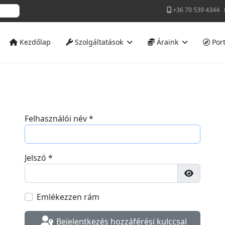
+36 70 539 4344
Kezdőlap
Szolgáltatások
Áraink
Port
Felhasználói név
*
Jelszó
*
Jelszó me
Emlékezzen rám
Bejelentkezés hozzáférési kulccsal