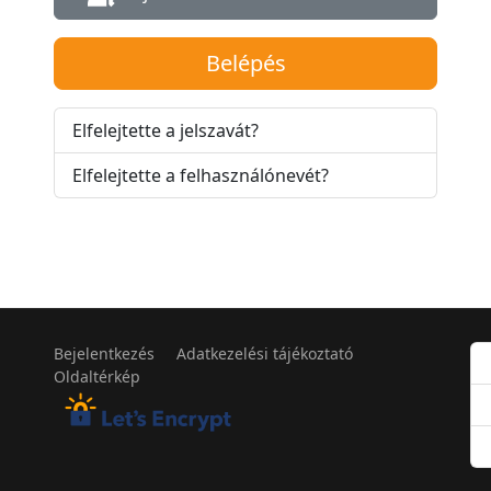
Belépés
Elfelejtette a jelszavát?
Elfelejtette a felhasználónevét?
Bejelentkezés
Adatkezelési tájékoztató
Oldaltérkép