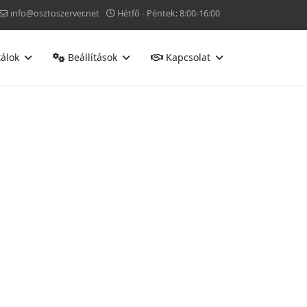
info@osztoszerver.net
Hétfő - Péntek: 8:00-16:00
álok
Beállítások
Kapcsolat
gjelenítése