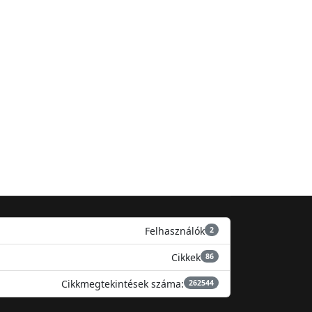
Felhasználók
2
Cikkek
86
Cikkmegtekintések száma:
262544