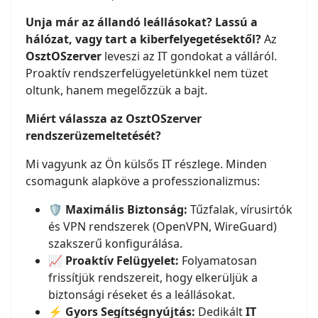
Unja már az állandó leállásokat? Lassú a
hálózat, vagy tart a kiberfelyegetésektől?
Az
OsztOSzerver
leveszi az IT gondokat a válláról.
Proaktív rendszerfelügyeletünkkel nem tüzet
oltunk, hanem megelőzzük a bajt.
Miért válassza az OsztOSzerver
rendszerüzemeltetését?
Mi vagyunk az Ön külsős IT részlege. Minden
csomagunk alapköve a professzionalizmus:
🛡️
Maximális Biztonság:
Tűzfalak, vírusirtók
és VPN rendszerek (OpenVPN, WireGuard)
szakszerű konfigurálása.
📈
Proaktív Felügyelet:
Folyamatosan
frissítjük rendszereit, hogy elkerüljük a
biztonsági réseket és a leállásokat.
⚡
Gyors Segítségnyújtás:
Dedikált
IT