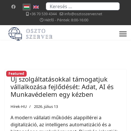
Keresés...
Válasszon nyelvet
+36 70 539 4344
info@osztoszerver.net
Hétfő - Péntek: 8:00-16:00
Featured
Új szolgáltatásokkal támogatjuk
vállalkozása fejlődését: Adat, AI és
Munkavédelem egy kézben
Hírek-HU
2026. július 13
A modern vállalati működés alappillérei a
digitalizáció, az intelligens automatizáció és a