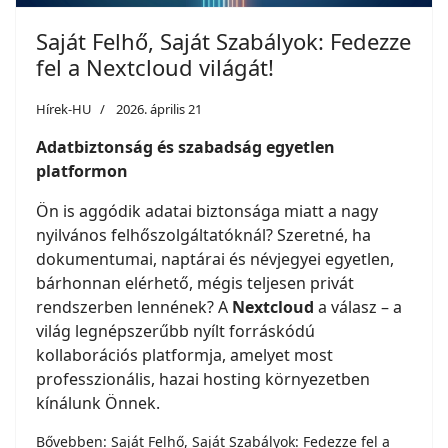
Saját Felhő, Saját Szabályok: Fedezze
fel a Nextcloud világát!
Hírek-HU
2026. április 21
Adatbiztonság és szabadság egyetlen
platformon
Ön is aggódik adatai biztonsága miatt a nagy
nyilvános felhőszolgáltatóknál? Szeretné, ha
dokumentumai, naptárai és névjegyei egyetlen,
bárhonnan elérhető, mégis teljesen privát
rendszerben lennének? A
Nextcloud
a válasz – a
világ legnépszerűbb nyílt forráskódú
kollaborációs platformja, amelyet most
professzionális, hazai hosting környezetben
kínálunk Önnek.
Bővebben: Saját Felhő, Saját Szabályok: Fedezze fel a