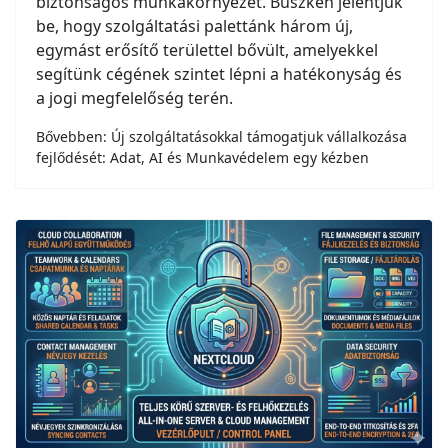
biztonságos munkakörnyezet. Büszkén jelentjük
be, hogy szolgáltatási palettánk három új,
egymást erősítő területtel bővült, amelyekkel
segítünk cégének szintet lépni a hatékonyság és
a jogi megfelelőség terén.
Bővebben: Új szolgáltatásokkal támogatjuk vállalkozása
fejlődését: Adat, AI és Munkavédelem egy kézben