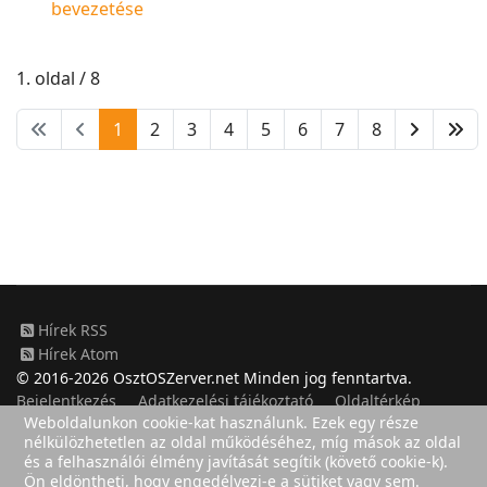
bevezetése
1. oldal / 8
1
2
3
4
5
6
7
8
Hírek RSS
Hírek Atom
© 2016-2026 OsztOSZerver.net Minden jog fenntartva.
Bejelentkezés
Adatkezelési tájékoztató
Oldaltérkép
Weboldalunkon cookie-kat használunk. Ezek egy része
nélkülözhetetlen az oldal működéséhez, míg mások az oldal
és a felhasználói élmény javítását segítik (követő cookie-k).
Ön eldöntheti, hogy engedélyezi-e a sütiket vagy sem.