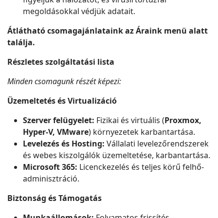
megoldásokkal védjük adatait.
Átlátható csomagajánlataink az Áraink menü alatt
találja.
Részletes szolgáltatási lista
Minden csomagunk részét képezi:
Üzemeltetés és Virtualizáció
Szerver felügyelet:
Fizikai és virtuális (
Proxmox,
Hyper-V, VMware
) környezetek karbantartása.
Levelezés és Hosting:
Vállalati levelezőrendszerek
és webes kiszolgálók üzemeltetése, karbantartása.
Microsoft 365:
Licenckezelés és teljes körű felhő-
adminisztráció.
Biztonság és Támogatás
Munkaállomások:
Folyamatos frissítés,