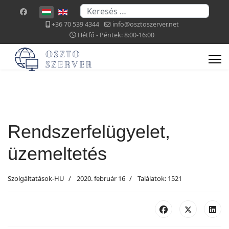
Keresés...
Válasszon nyelvet
+36 70 539 4344
info@osztoszerver.net
Hétfő - Péntek: 8:00-16:00
Rendszerfelügyelet,
üzemeltetés
Szolgáltatások-HU
2020. február 16
Találatok: 1521