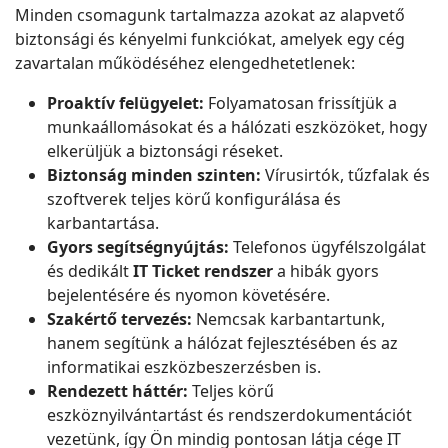
Minden csomagunk tartalmazza azokat az alapvető
biztonsági és kényelmi funkciókat, amelyek egy cég
zavartalan működéséhez elengedhetetlenek:
Proaktív felügyelet:
Folyamatosan frissítjük a
munkaállomásokat és a hálózati eszközöket, hogy
elkerüljük a biztonsági réseket.
Biztonság minden szinten:
Vírusirtók, tűzfalak és
szoftverek teljes körű konfigurálása és
karbantartása.
Gyors segítségnyújtás:
Telefonos ügyfélszolgálat
és dedikált
IT Ticket rendszer
a hibák gyors
bejelentésére és nyomon követésére.
Szakértő tervezés:
Nemcsak karbantartunk,
hanem segítünk a hálózat fejlesztésében és az
informatikai eszközbeszerzésben is.
Rendezett háttér:
Teljes körű
eszköznyilvántartást és rendszerdokumentációt
vezetünk, így Ön mindig pontosan látja cége IT