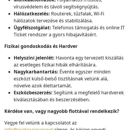
vírusvédelem és távoli segítségnyújtás.
Hálózatkezelés:
Routerek, tűzfalak, Wi-Fi
hálózatok tervezése és stabilizálása.
Ügyfélszolgálat:
Telefonos támogatás és online IT
Ticket rendszer a gyors hibajavításért.
Fizikai gondoskodás és Hardver
Helyszíni jelenlét:
Havonta egy tervezett kiszállás
az esetleges fizikai hibák elhárítására.
Nagykarbantartás:
Évente egyszer minden
eszközt külső-belső tisztításnak vetünk alá,
növelve azok élettartamát.
Eszközbeszerzés:
Segítünk a megfelelő hardverek
kiválasztásában és beszerzésében.
Kérdése van, vagy nagyobb flottával rendelkezik?
Vegye fel velünk a kapcsolatot az
info@osztoszerver.net
címen, és kérjen egyedi