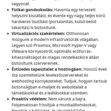
vagyonát.
Fizikai gondoskodás:
Havonta egy tervezett
helyszíni kiszállást, és évente egy nagy, teljes körű
hardveres tisztítást (portalanítás, külső-belső
takarítás) is biztosítunk.
Virtualizációs szakértelem:
Otthonosan
mozgunk a modern infrastruktúrák világában.
Legyen szó Proxmox, Microsoft Hyper-V vagy
VMware környezetről, optimális erőforrás-
kihasználtságot és magas rendelkezésre állást
biztosítunk szervereinek.
Évtizedes tapasztalat a hostingban:
Hosszú évek
óta üzemeltetünk levelezőszervereket és
webhosting környezeteket. Tudjuk, hogyan tartsuk
biztonságban e-mailjeit és weboldalait a
támadásokkal és a leállásokkal szemben.
Proaktív védelem:
Nem várunk a bajra.
Folyamatosan frissítjük a munkaállomásokat,
figyeljük a hálózatot, és vírusirtó/tűzfal