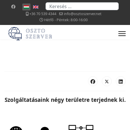
Keresés...
Válasszon nyelvet
+36 70 539 4344
info@osztoszerver.net
Hétfő - Péntek: 8:00-16:00
Szolgáltatásaink négy területre terjednek ki.