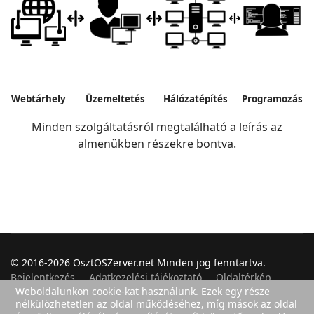
Webtárhely
Üzemeltetés
Hálózatépítés
Programozás
Minden szolgáltatásról megtalálható a leírás az
almenükben részekre bontva.
© 2016-2026 OsztOSZerver.net Minden jog fenntartva.
Bejelentkezés
Adatkezelési tájékoztató
Oldaltérkép
Weboldalunkon cookie-kat használunk. Ezek egy része
nélkülözhetetlen az oldal működéséhez, míg mások az oldal