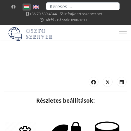
Keresés...
Válasszon nyelvet
+36 70 539 4344
info@osztoszerver.net
Hétfő - Péntek: 8:00-16:00
Részletes beállítások: