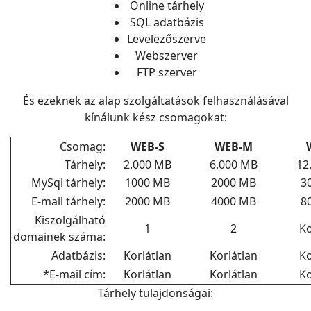
Online tárhely
SQL adatbázis
Levelezőszerve
Webszerver
FTP szerver
És ezeknek az alap szolgáltatások felhasználásával
kínálunk kész csomagokat:
Csomag:
WEB-S
WEB-M
Tárhely:
2.000 MB
6.000 MB
12
MySql tárhely:
1000 MB
2000 MB
3
E-mail tárhely:
2000 MB
4000 MB
8
Kiszolgálható
1
2
Ko
domainek száma:
Adatbázis:
Korlátlan
Korlátlan
Ko
*E-mail cím:
Korlátlan
Korlátlan
Ko
Tárhely tulajdonságai: