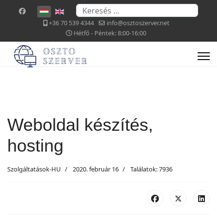
Keresés...
Válasszon nyelvet
+36 70 539 4344
info@osztoszerver.net
Hétfő - Péntek: 8:00-16:00
Weboldal készítés,
hosting
Szolgáltatások-HU
2020. február 16
Találatok: 7936