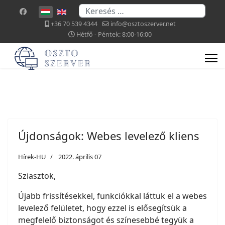
Keresés...
Válasszon nyelvet
+36 70 539 4344
info@osztoszerver.net
Hétfő - Péntek: 8:00-16:00
Újdonságok: Webes levelező kliens
Hírek-HU
2022. április 07
Sziasztok,
Újabb frissítésekkel, funkciókkal láttuk el a webes
levelező felületet, hogy ezzel is elősegítsük a
megfelelő biztonságot és színesebbé tegyük a