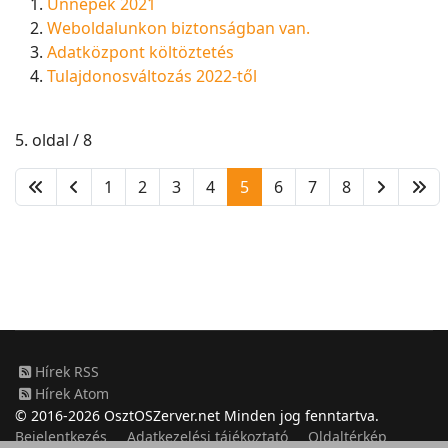
Ünnepek 2021
Weboldalunkon biztonságban van.
Adatközpont költöztetés
Tulajdonosváltozás 2022-től
5. oldal / 8
1
2
3
4
5
6
7
8
Hírek RSS
Hírek Atom
© 2016-2026 OsztOSZerver.net Minden jog fenntartva.
Bejelentkezés
Adatkezelési tájékoztató
Oldaltérkép