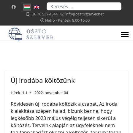
Keresés...
Válasszon nyelvet
+36 70 539 4344
info@osztoszerver.net
Hétfő - Péntek: 8:00-16:00
Új irodába költözünk
Hírek-HU
2022. november 04
Rövidesen új irodába költözik a csapat. Az iroda
kialakítása szépen halad, bízunk benne, hogy
legkésőbb 2023 május végéig teljesen sikerül a
költözés. Terveink alapján az ügyfeleknek nem
fog fennakadást okozni a költözés, folyamatosan