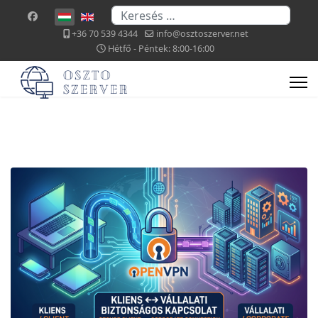
Keresés...
Válasszon nyelvet
+36 70 539 4344
info@osztoszerver.net
Hétfő - Péntek: 8:00-16:00