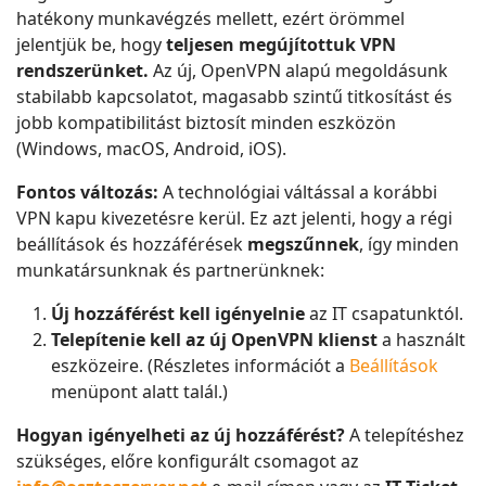
hatékony munkavégzés mellett, ezért örömmel
jelentjük be, hogy
teljesen megújítottuk VPN
rendszerünket.
Az új, OpenVPN alapú megoldásunk
stabilabb kapcsolatot, magasabb szintű titkosítást és
jobb kompatibilitást biztosít minden eszközön
(Windows, macOS, Android, iOS).
Fontos változás:
A technológiai váltással a korábbi
VPN kapu kivezetésre kerül. Ez azt jelenti, hogy a régi
beállítások és hozzáférések
megszűnnek
, így minden
munkatársunknak és partnerünknek:
Új hozzáférést kell igényelnie
az IT csapatunktól.
Telepítenie kell az új OpenVPN klienst
a használt
eszközeire. (Részletes információt a
Beállítások
menüpont alatt talál.)
Hogyan igényelheti az új hozzáférést?
A telepítéshez
szükséges, előre konfigurált csomagot az