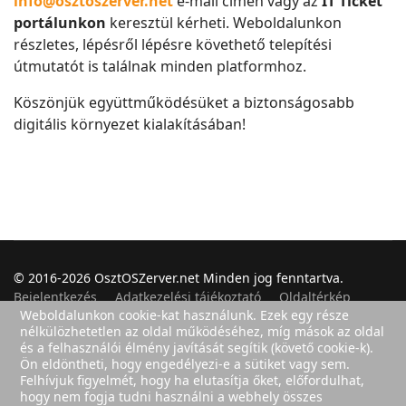
info@osztoszerver.net
e-mail címen vagy az
IT Ticket
portálunkon
keresztül kérheti. Weboldalunkon
részletes, lépésről lépésre követhető telepítési
útmutatót is találnak minden platformhoz.
Köszönjük együttműködésüket a biztonságosabb
digitális környezet kialakításában!
© 2016-2026 OsztOSZerver.net Minden jog fenntartva.
Bejelentkezés
Adatkezelési tájékoztató
Oldaltérkép
Weboldalunkon cookie-kat használunk. Ezek egy része
nélkülözhetetlen az oldal működéséhez, míg mások az oldal
és a felhasználói élmény javítását segítik (követő cookie-k).
Ön eldöntheti, hogy engedélyezi-e a sütiket vagy sem.
Felhasználók
Felhívjuk figyelmét, hogy ha elutasítja őket, előfordulhat,
2
hogy nem fogja tudni használni a webhely összes