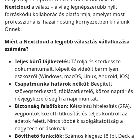
Nextcloud
a válasz – a világ legnépszerűbb nyílt
forráskódú kollaborációs platformja, amelyet most
professzionális, hazai hosting környezetben kínálunk
Önnek.
Miért a Nextcloud a legjobb választás vállalkozása
számára?
Teljes körű fájlkezelés:
Tárolja és szerkessze
dokumentumait, képeit és videóit bármilyen
eszközről (Windows, macOS, Linux, Android, iOS).
Csapatmunka határok nélkül:
Beépített
szövegszerkesztő, táblázatkezelő, közös naptár és
névjegykezelő segíti a napi munkát.
Biztonság felsőfokon:
Kétszintű hitelesítés (2FA),
végpontok közötti titkosítás és teljes kontroll az
adatok felett. Nincs többé kiszolgáltatottság a
nagy tech-óriásoknak!
Bővíthető funkciók:
Számos kiegészítő (pl. Deck a