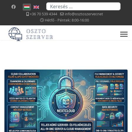
Keresés...
Válasszon nyelvet
+36 70 539 4344
info@osztoszerver.net
Hétfő - Péntek: 8:00-16:00