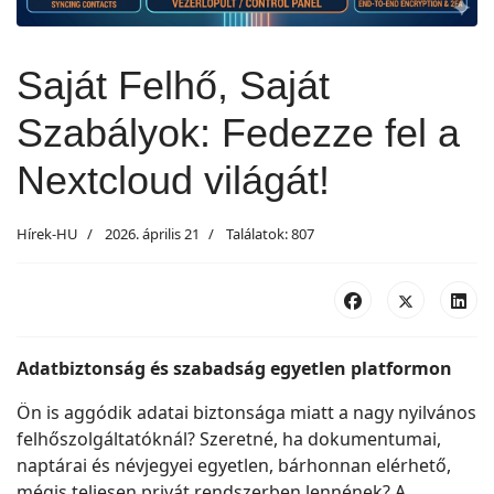
Saját Felhő, Saját
Szabályok: Fedezze fel a
Nextcloud világát!
Hírek-HU
2026. április 21
Találatok: 807
Adatbiztonság és szabadság egyetlen platformon
Ön is aggódik adatai biztonsága miatt a nagy nyilvános
felhőszolgáltatóknál? Szeretné, ha dokumentumai,
naptárai és névjegyei egyetlen, bárhonnan elérhető,
mégis teljesen privát rendszerben lennének? A