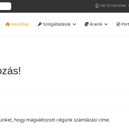
+36 70 539 4344
Kezdőlap
Szolgáltatások
Áraink
Port
ozás!
ünket, hogy mágváltozott cégünk számlázási címe.