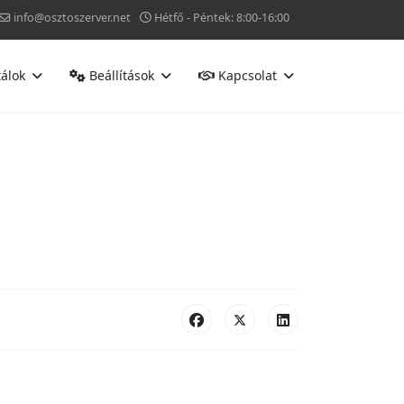
info@osztoszerver.net
Hétfő - Péntek: 8:00-16:00
álok
Beállítások
Kapcsolat