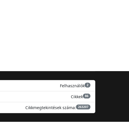
Felhasználók
2
Cikkek
86
Cikkmegtekintések száma:
263207