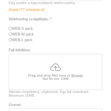
Cég esetén a kapcsolattartó telefonszáma.
Áraink ITT érhetőek el!
Webhosting szolgáltatás:
*
WEB-S pack
WEB-M pack
WEB-L pack
Fájl feltöltése:
Drag and drop files here or
Browse
Max file size: 10MB
Aláírási címpéldány, cégkivonat. Egy fájl csatolható.
Maximum 10MB.
Üzenet: