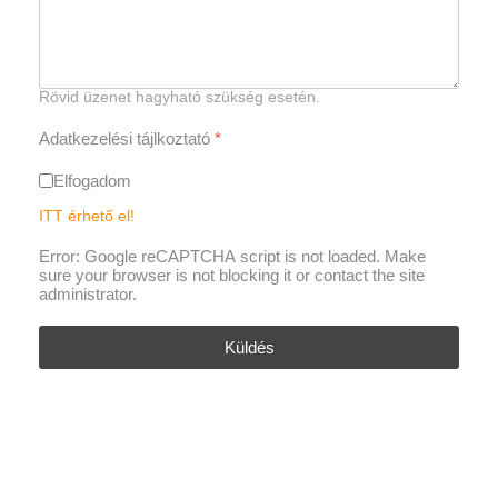
Rövid üzenet hagyható szükség esetén.
Adatkezelési tájlkoztató
*
Elfogadom
ITT érhető el!
Error: Google reCAPTCHA script is not loaded. Make
sure your browser is not blocking it or contact the site
administrator.
Küldés