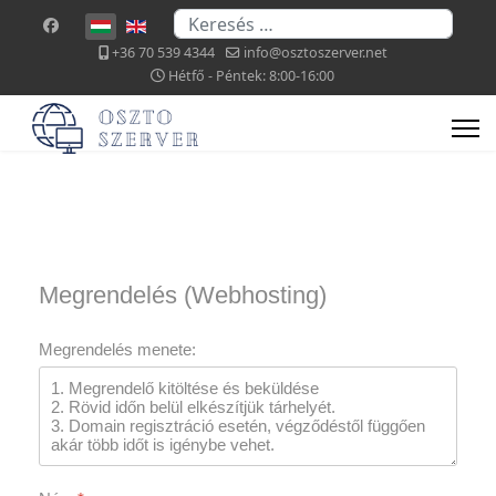
Keresés...
Válasszon nyelvet
+36 70 539 4344
info@osztoszerver.net
Hétfő - Péntek: 8:00-16:00
Megrendelés (Webhosting)
Megrendelés menete: