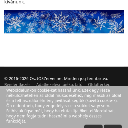
kívánunk.
© 2016-2026 OsztOSZerver.net Minden jog fenntartva.
Bejelentkezés
Adatkezelési tájékoztató
Oldaltérkép
Weboldalunkon cookie-kat használunk. Ezek egy része
nélkülözhetetlen az oldal működéséhez, míg mások az oldal
és a felhasználói élmény javítását segítik (követő cookie-k).
Ön eldöntheti, hogy engedélyezi-e a sütiket vagy sem.
Felhasználók
2
Felhívjuk figyelmét, hogy ha elutasítja őket, előfordulhat,
hogy nem fogja tudni használni a webhely összes
funkcióját.
Cikkek
86