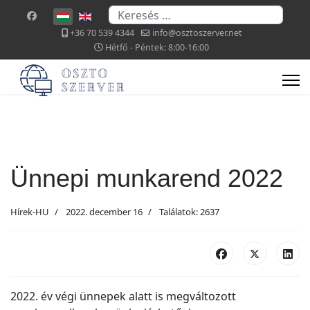
Keresés...
Válasszon nyelvet
+36 70 539 4344
info@osztoszerver.net
Hétfő - Péntek: 8:00-16:00
Ünnepi munkarend 2022
Hírek-HU
2022. december 16
Találatok: 2637
2022. év végi ünnepek alatt is megváltozott