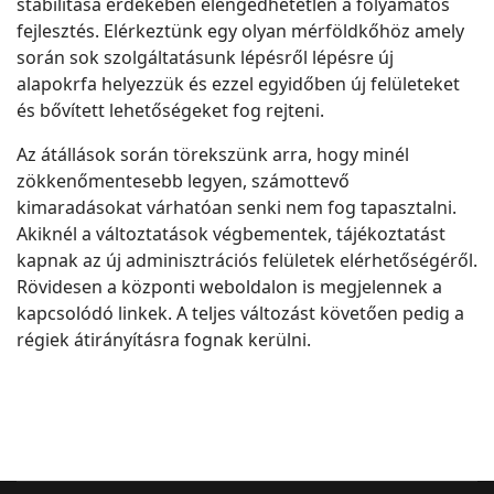
stabilitása érdekében elengedhetetlen a folyamatos
fejlesztés. Elérkeztünk egy olyan mérföldkőhöz amely
során sok szolgáltatásunk lépésről lépésre új
alapokrfa helyezzük és ezzel egyidőben új felületeket
és bővített lehetőségeket fog rejteni.
Az átállások során törekszünk arra, hogy minél
zökkenőmentesebb legyen, számottevő
kimaradásokat várhatóan senki nem fog tapasztalni.
Akiknél a változtatások végbementek, tájékoztatást
kapnak az új adminisztrációs felületek elérhetőségéről.
Rövidesen a központi weboldalon is megjelennek a
kapcsolódó linkek. A teljes változást követően pedig a
régiek átirányításra fognak kerülni.