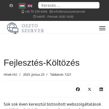
Keresés...
Válasszon nyelvet
+36 70 539 4344
info@osztoszerver.net
Hétfő - Péntek: 8:00-16:00
Fejlesztés-Költözés
Hírek-HU
2025. június 23
Találatok: 1221
Sok sok éven keresztül biztosított webszolgáltatások