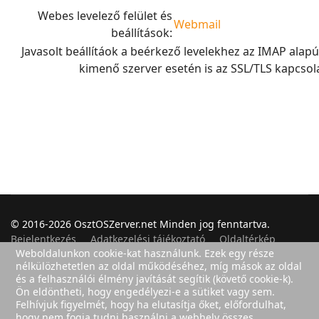
Webes levelező felület és
Webmail
beállítások:
Javasolt beállítáok a beérkező levelekhez az IMAP alapú
kimenő szerver esetén is az SSL/TLS kapcsola
© 2016-2026 OsztOSZerver.net Minden jog fenntartva.
Bejelentkezés
Adatkezelési tájékoztató
Oldaltérkép
Weboldalunkon cookie-kat használunk. Ezek egy része
nélkülözhetetlen az oldal működéséhez, míg mások az oldal
és a felhasználói élmény javítását segítik (követő cookie-k).
Ön eldöntheti, hogy engedélyezi-e a sütiket vagy sem.
Felhasználók
2
Felhívjuk figyelmét, hogy ha elutasítja őket, előfordulhat,
hogy nem fogja tudni használni a webhely összes